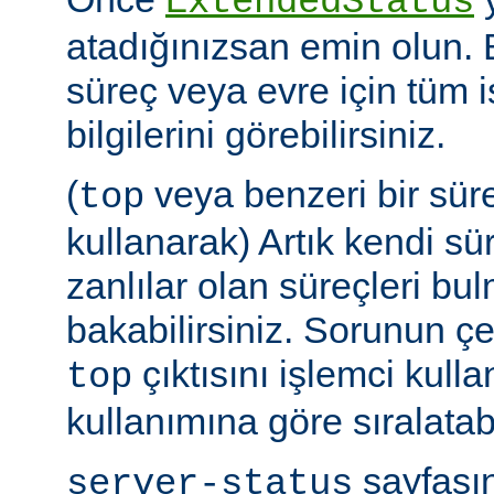
ExtendedStatus
atadığınızsan emin olun.
süreç veya evre için tüm i
bilgilerini görebilirsiniz.
(
veya benzeri bir sür
top
kullanarak) Artık kendi sü
zanlılar olan süreçleri bul
bakabilirsiniz. Sorunun çe
çıktısını işlemci kull
top
kullanımına göre sıralatabi
sayfasın
server-status