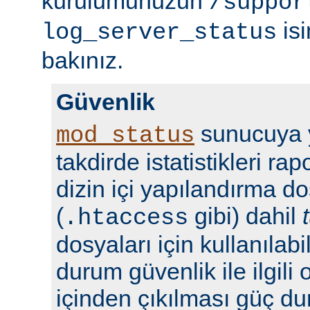
kurulumunuzun
/suppor
isi
log_server_status
bakınız.
Güvenlik
sunucuya y
mod_status
takdirde istatistikleri r
dizin içi yapılandırma do
(
gibi) dahil
.htaccess
dosyaları için kullanılabil
durum güvenlik ile ilgili 
içinden çıkılması güç du