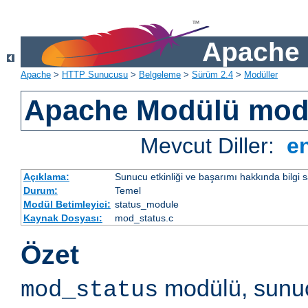
Apache 
Apache
>
HTTP Sunucusu
>
Belgeleme
>
Sürüm 2.4
>
Modüller
Apache Modülü mod
Mevcut Diller:
e
Açıklama:
Sunucu etkinliği ve başarımı hakkında bilgi s
Durum:
Temel
Modül Betimleyici:
status_module
Kaynak Dosyası:
mod_status.c
Özet
modülü, sunuc
mod_status