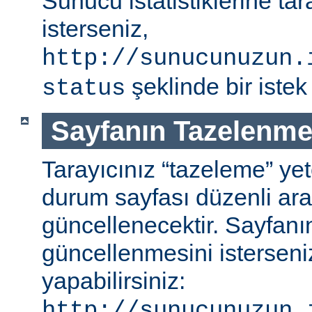
Sunucu istatistiklerine ta
isterseniz,
http://sunucunuzun.
şeklinde bir istek 
status
Sayfanın Tazelenme
Tarayıcınız “tazeleme” ye
durum sayfası düzenli aral
güncellenecektir. Sayfanı
güncellenmesini isterseniz
yapabilirsiniz:
http://sunucunuzun.