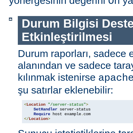
yönergesinin değerini
ya
On
Durum Bilgisi Deste
Etkinleştirilmesi
Durum raporları, sadece
alanından ve sadece tarayı
kılınmak istenirse
apach
şu satırlar eklenebilir:
<
Location
"/server-status"
>
SetHandler
 server-status

Require
 host example
.
</
Location
>