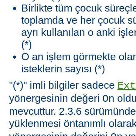
Birlikte tüm çocuk süreçl
toplamda ve her çocuk sü
ayrı kullanılan o anki iş
(*)
O an işlem görmekte olan
isteklerin sayısı (*)
"(*)" imli bilgiler sadece
Ext
yönergesinin değeri
oldu
On
mevcuttur. 2.3.6 sürümünd
yüklenmesi öntanımlı olara