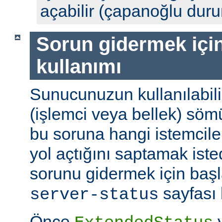
açabilir (çapanoğlu dur
Sorun gidermek için
kullanımı
Sunucunuzun kullanılabili
(işlemci veya bellek) söm
bu soruna hangi istemciler
yol açtığını saptamak ist
sorunu gidermek için başl
sayfası k
server-status
Önce
y